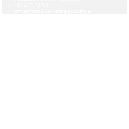
+43 2273 72788
servus@email-marketing-academy.at