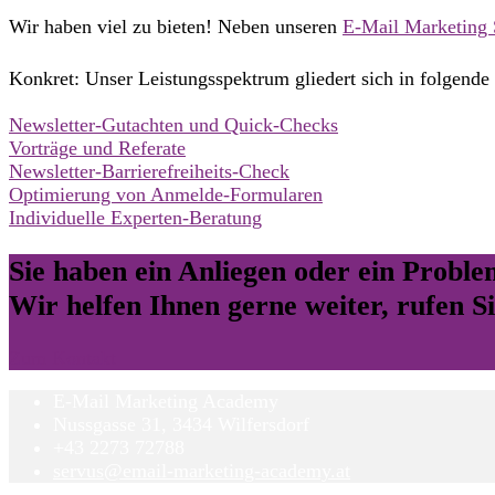
Wir haben viel zu bieten! Neben unseren
E-Mail Marketing
Konkret: Unser Leistungsspektrum gliedert sich in folgende
Newsletter-Gutachten und Quick-Checks
Vorträge und Referate
Newsletter-Barrierefreiheits-Check
Optimierung von Anmelde-Formularen
Individuelle Experten-Beratung
Sie haben ein Anliegen oder ein Probl
Wir helfen Ihnen gerne weiter, rufen Si
Zum Kontakt
E-Mail Marketing Academy
Nussgasse 31, 3434 Wilfersdorf
+43 2273 72788
servus@email-marketing-academy.at