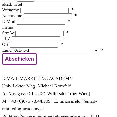
akad. Titel
Vorname
*
Nachname
*
E-Mail
*
Firma
Straße
*
PLZ
*
Ort
*
Land
*
E-MAIL MARKETING ACADEMY
Univ.Lektor Mag. Michael Kornfeld
A: Nussgasse 31, 3434 Wilfersdorf (bei Wien)
M: +43 (0)676 73.44.309 | E: m.kornfeld@email-
marketing-academy.at
W: https://www.email-marketing-academy.at | UID: