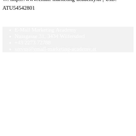
ATU54542801
E-Mail Marketing Academy
Nussgasse 31, 3434 Wilfersdorf
+43 2273 72788
servus@email-marketing-academy.at