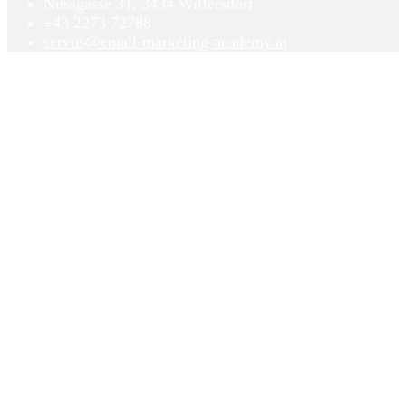
Nussgasse 31, 3434 Wilfersdorf
+43 2273 72788
servus@email-marketing-academy.at