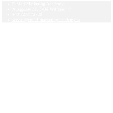
E-Mail Marketing Academy
Nussgasse 31, 3434 Wilfersdorf
+43 2273 72788
servus@email-marketing-academy.at