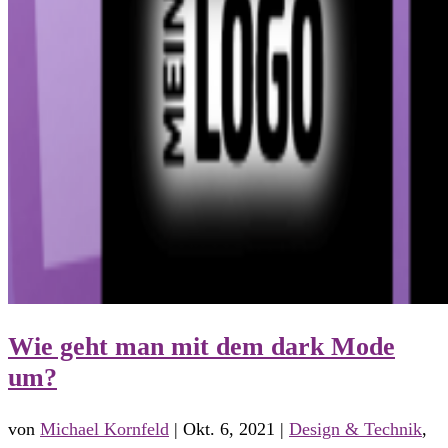
Wie geht man mit dem dark Mode
um?
von
Michael Kornfeld
|
Okt. 6, 2021
|
Design & Technik
,