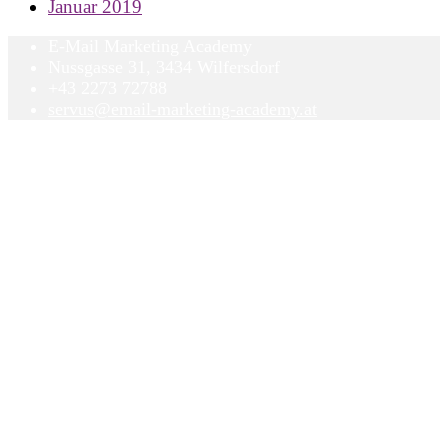
Januar 2019
E-Mail Marketing Academy
Nussgasse 31, 3434 Wilfersdorf
+43 2273 72788
servus@email-marketing-academy.at