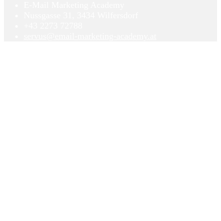
E-Mail Marketing Academy
Nussgasse 31, 3434 Wilfersdorf
+43 2273 72788
servus@email-marketing-academy.at