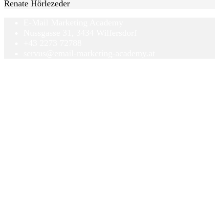
Renate Hörlezeder
E-Mail Marketing Academy
Nussgasse 31, 3434 Wilfersdorf
+43 2273 72788
servus@email-marketing-academy.at